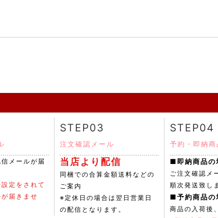
STEP03
STEP04
ル
注文確認メール
予約・即納商
当店より配信
■即納商品の
配信メールが届
ご注文確認メ
同梱での合算金額送料などの
否設定をされて
順次発送致し
ご案内
ルが届きませ
■予約商品の
※定休日の場合は翌日営業日
商品の入荷後
の配信となります。