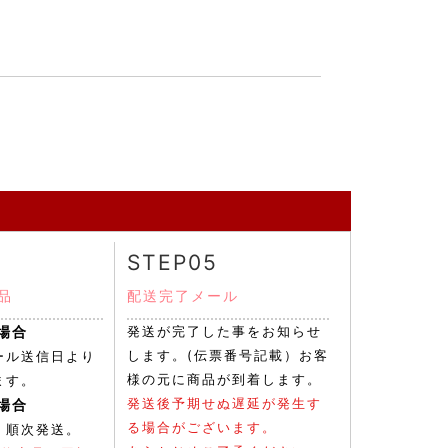
STEP05
品
配送完了メール
場合
発送が完了した事をお知らせ
します。(伝票番号記載）お客
ール送信日より
様の元に商品が到着します。
ます。
場合
発送後予期せぬ遅延が発生す
る場合がございます。
、順次発送。