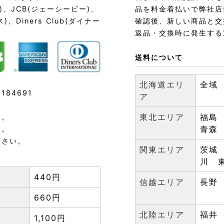
ード)、JCB(ジェーシービー)、
品を料金着払いで弊社店
)、Diners Club(ダイナー
確認後、新しい商品と交
返品・交換時に発生する
送料について
北海道エリ
全域
84691
ア
東北エリア
福島
す。
青森
す。
下さい。
関東エリア
茨城
川 
440円
信越エリア
長野
660円
北陸エリア
福井
1,100円